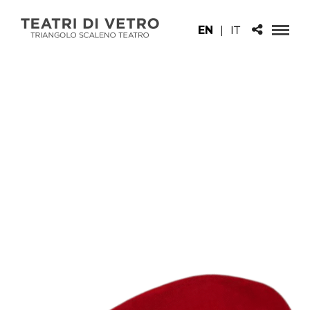
EN
|
IT