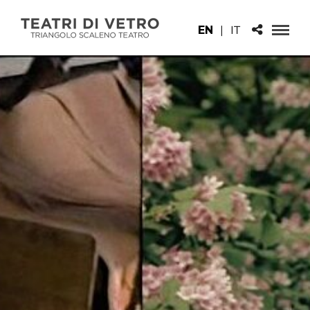
EN
|
IT