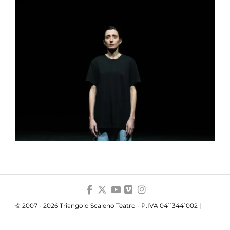
© 2007 - 2026 Triangolo Scaleno Teatro - P.IVA 04113441002 |
Privacy
|
Cookie
|
Trasparenza