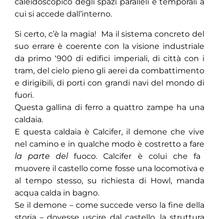
caleidoscopico degli spazi paralleli e temporali a
cui si accede dall’interno.
Si certo, c’è la magia! Ma il sistema concreto del
suo errare è coerente con la visione industriale
da primo ‘900 di edifici imperiali, di città con i
tram, del cielo pieno gli aerei da combattimento
e dirigibili, di porti con grandi navi del mondo di
fuori.
Questa gallina di ferro a quattro zampe ha una
caldaia.
E questa caldaia è Calcifer, il demone che vive
nel camino e in qualche modo è costretto a fare
la parte del
fuoco. Calcifer è colui che fa
muovere il castello come fosse una locomotiva e
al tempo stesso, su richiesta di Howl, manda
acqua calda in bagno.
Se il demone – come succede verso la fine della
storia – dovesse uscire dal castello, la struttura