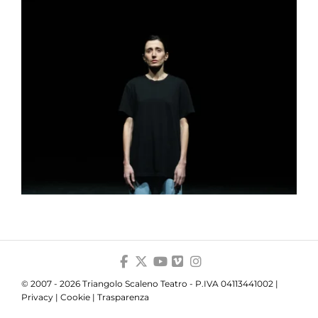
© 2007 - 2026 Triangolo Scaleno Teatro - P.IVA 04113441002 |
Privacy
|
Cookie
|
Trasparenza