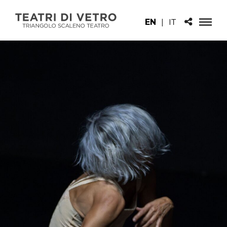
EN
|
IT