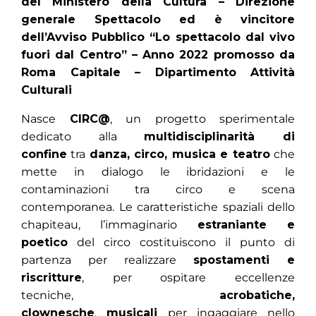
del Ministero della Cultura – Direzione
generale Spettacolo ed è vincitore
dell’Avviso Pubblico “Lo spettacolo dal vivo
fuori dal Centro” – Anno 2022 promosso da
Roma Capitale – Dipartimento Attività
Culturali
Nasce
CIRC@
, un progetto sperimentale
dedicato alla
multidisciplinarità di
confine
tra
danza, circo, musica e teatro
che
mette in dialogo le ibridazioni e le
contaminazioni tra circo e scena
contemporanea. Le caratteristiche spaziali dello
chapiteau, l’immaginario
estraniante e
poetico
del circo costituiscono il punto di
partenza per realizzare
spostamenti e
riscritture
, per ospitare eccellenze
tecniche,
acrobatiche,
clownesche
,
musicali
per ingaggiare nello