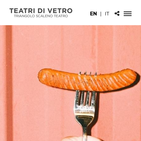
EN
|
IT