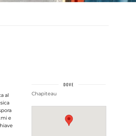
DOVE
Chapiteau
a al
sica
spora
tmi e
chiave