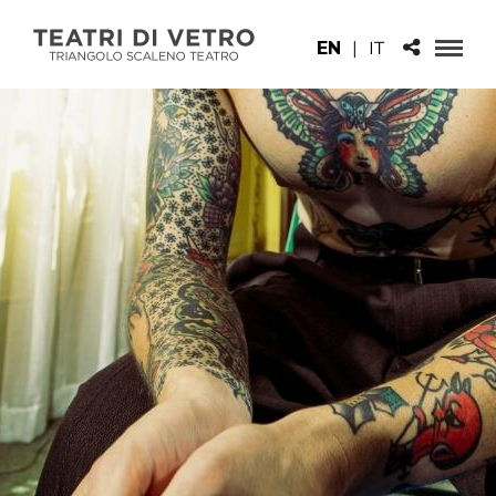
EN
|
IT