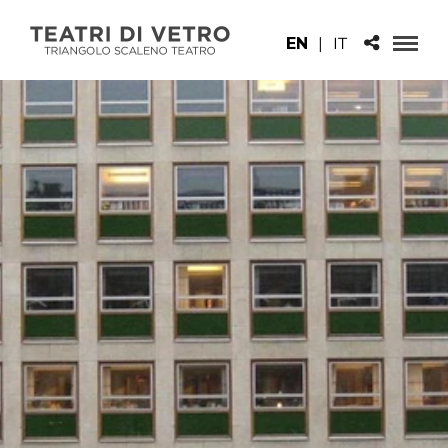
EN
|
IT