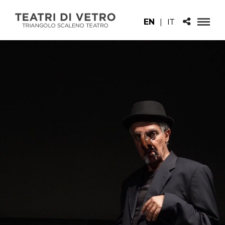
EN
|
IT