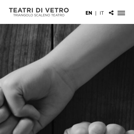
EN
|
IT