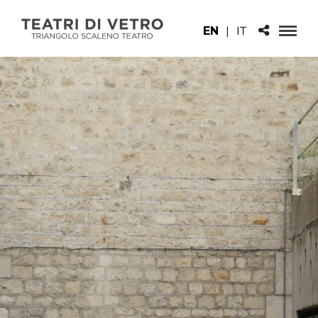
EN
|
IT