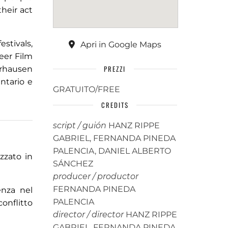
heir act
stivals,
Apri in Google Maps
eer Film
PREZZI
berhausen
ntario e
GRATUITO/FREE
CREDITS
script / guión
HANZ RIPPE
GABRIEL, FERNANDA PINEDA
PALENCIA, DANIEL ALBERTO
zzato in
SÁNCHEZ
producer / productor
FERNANDA PINEDA
enza nel
PALENCIA
onflitto
director / director
HANZ RIPPE
GABRIEL, FERNANDA PINEDA