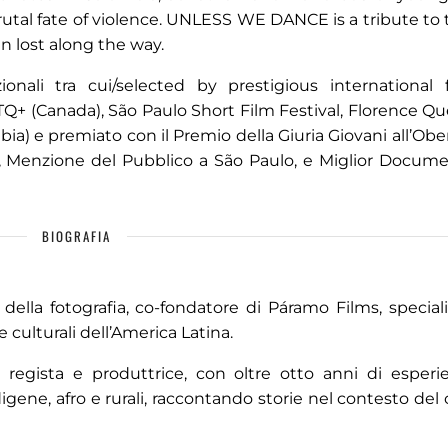
tal fate of violence. UNLESS WE DANCE is a tribute to t
en lost along the way.
ionali tra cui/selected by prestigious international fe
BTQ+ (Canada), São Paulo Short Film Festival, Florence Qu
lombia) e premiato con il Premio della Giuria Giovani all’O
), Menzione del Pubblico a São Paulo, e Miglior Docume
BIOGRAFIA
lla fotografia, co-fondatore di Páramo Films, speciali
 culturali dell’America Latina.
gista e produttrice, con oltre otto anni di esperi
ene, afro e rurali, raccontando storie nel contesto del c