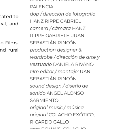
PALENCIA
dop / dirección de fotografía
cated to
HANZ RIPPE GABRIEL
ral, and
camera / cámara
HANZ
RIPPE GABRIELE, JUAN
o Films.
SEBASTIÁN RINCÓN
nd rural
production designer &
wardrobe / dirección de arte y
vestuario
DANIELA RIVANO
film editor / montaje:
UAN
SEBASTIÁN RINCÓN
sound design / diseño de
sonido
ÁNGEL ALONSO
SARMIENTO
original music / música
original
COLACHO EXÓTICO,
RICARDO GALLO