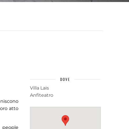
DOVE
Villa Lais
Anfiteatro
uniscono
loro atto
g people