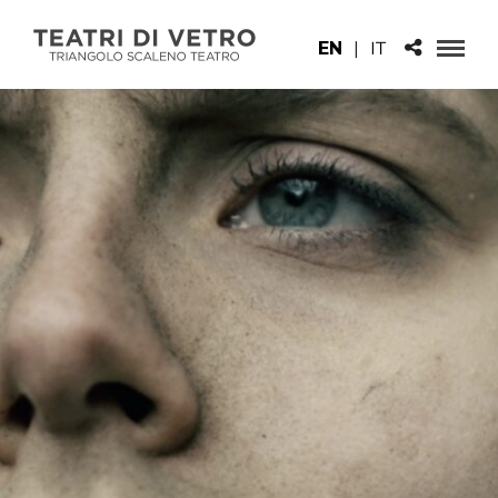
EN
|
IT