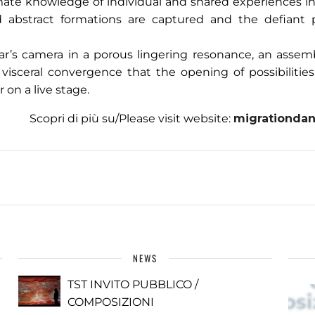
mate knowledge of individual and shared experiences in
abstract formations are captured and the defiant 
lar’s camera in a porous lingering resonance, an assem
isceral convergence that the opening of possibilities
 on a live stage.
Scopri di più su/Please visit website:
migrationda
NEWS
TST INVITO PUBBLICO /
COMPOSIZIONI