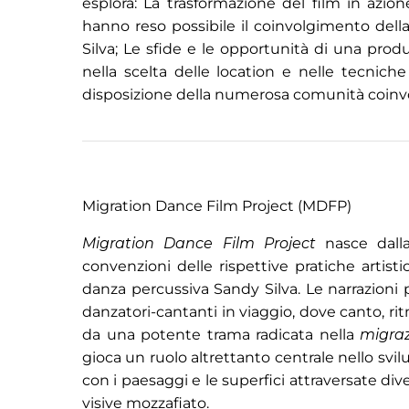
esplora: La trasformazione del film in azione
hanno reso possibile il coinvolgimento del
Silva; Le sfide e le opportunità di una prod
nella scelta delle location e nelle tecniche
disposizione della numerosa comunità coinvo
Migration Dance Film Project (MDFP)
Migration Dance Film Project
nasce dalla
convenzioni delle rispettive pratiche artist
danza percussiva Sandy Silva. Le narrazioni 
danzatori-cantanti in viaggio, dove canto, r
da una potente trama radicata nella
migra
gioca un ruolo altrettanto centrale nello svi
con i paesaggi e le superfici attraversate di
visive mozzafiato.