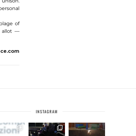
 unison.
personal
blage of
 allot —
nce.com
INSTAGRAM