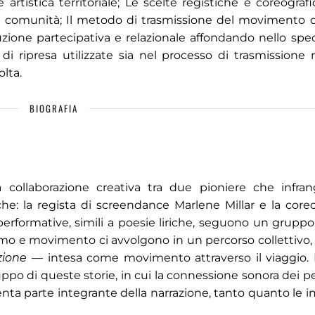
 artistica territoriale; Le scelte registiche e coreogra
la comunità; Il metodo di trasmissione del movimento 
uzione partecipativa e relazionale affondando nello speci
 di ripresa utilizzate sia nel processo di trasmissione
lta.
BIOGRAFIA
 collaborazione creativa tra due pioniere che infra
iche: la regista di screendance Marlene Millar e la coreo
performative, simili a poesie liriche, seguono un gruppo 
itmo e movimento ci avvolgono in un percorso collettivo,
zione
— intesa come movimento attraverso il viaggio. 
luppo di queste storie, in cui la connessione sonora dei 
venta parte integrante della narrazione, tanto quanto le