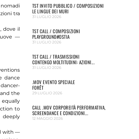
TST INVITO PUBBLICO / COMPOSIZIONI
i nomadi
LE LINGUE DEI MURI
ioni tra
31 LUGLIO 2026
, dove il
TST CALL / COMPOSIZIONI
PLAYGROUND#OSTIA
 nuove —
31 LUGLIO 2026
TST CALL / TRASMISSIONI
CONTENGO MOLTITUDINI: AZIONI...
31 LUGLIO 2026
ventions
ve dance
.MOV EVENTO SPECIALE
 dancer-
FORÊT
 and the
29 LUGLIO 2026
 equally
CALL .MOV CORPOREITÀ PERFORMATIVA,
ction to
SCREENDANCE E CONDIZIONI...
e deeply
12 MAGGIO 2026
d with —