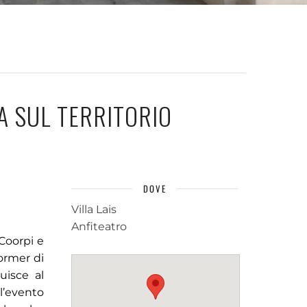
A SUL TERRITORIO
DOVE
Villa Lais
Anfiteatro
Coorpi e
former di
uisce al
l’evento