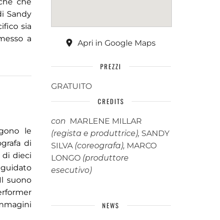
fiche che
di Sandy
fico sia
 messo a
Apri in Google Maps
PREZZI
GRATUITO
CREDITS
con
MARLENE MILLAR
ngono le
(regista e produttrice),
SANDY
grafa di
SILVA
(coreografa),
MARCO
di dieci
LONGO
(produttore
 guidato
esecutivo)
Il suono
performer
 immagini
NEWS