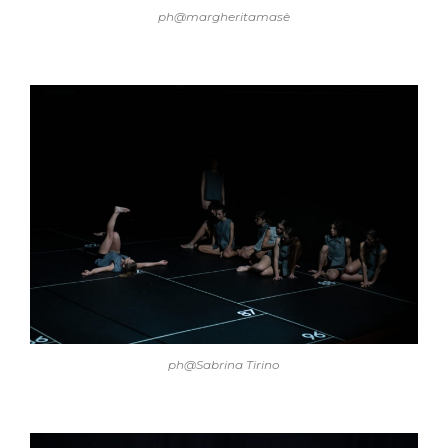
ph@margheritamasè
ph@Sabrina Tirino