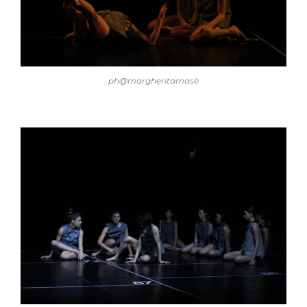
ph@margheritamasè