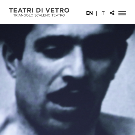
EN
|
IT