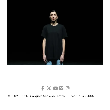
© 2007 - 2026 Triangolo Scaleno Teatro - P.IVA 04113441002 |
Privacy
|
Cookie
|
Trasparenza