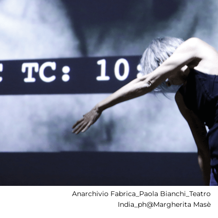
Anarchivio Fabrica_Paola Bianchi_Teatro
India_ph@Margherita Masè