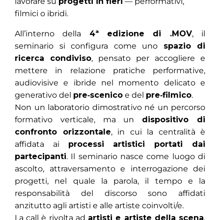
lavorare su
progetti in fieri
— performativi,
filmici o ibridi.
All’interno della
4ª edizione di .MOV
, il
seminario si configura come uno
spazio di
ricerca condiviso
, pensato per accogliere e
mettere in relazione pratiche performative,
audiovisive e ibride nel momento delicato e
generativo del
pre‑scenico
e del
pre‑filmico
.
Non un laboratorio dimostrativo né un percorso
formativo verticale, ma un
dispositivo di
confronto orizzontale
, in cui la centralità è
affidata ai
processi artistici portati dai
partecipanti
. Il seminario nasce come luogo di
ascolto, attraversamento e interrogazione dei
progetti, nel quale la parola, il tempo e la
responsabilità del discorso sono affidati
anzitutto agli artisti e alle artiste coinvolti/e.
La call è rivolta ad
artisti e artiste della scena
,