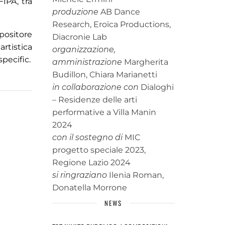
IPA, tra
produzione
AB Dance
Research, Eroïca Productions,
positore
Diacronie Lab
rtistica
organizzazione,
pecific.
amministrazione
Margherita
Budillon, Chiara Marianetti
in collaborazione con
Dialoghi
– Residenze delle arti
performative a Villa Manin
2024
con il sostegno di
MIC
progetto speciale 2023,
Regione Lazio 2024
si ringraziano
Ilenia Roman,
Donatella Morrone
NEWS