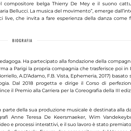
del compositore belga Thierry De Mey e il suono catt
Maria Bellucci. La musica del movimento”, emerge dall’int
ci live, che invita a fare esperienza della danza come 
BIOGRAFIA
 pedagoga. Ha partecipato alla fondazione della compagn
a a Parigi la propria compagnia che trasferisce poi in It
orriello, A.D’Adamo, F.B. Vista, Ephemeria, 2017) basato 
agogia. Dal 2018 progetta e dirige il Corso di perfezi
e il Premio alla Carriera per la Coreografia della III edi
 parte della sua produzione musicale è destinata alla da
ografi Anne Teresa De Keersmaeker, Wim Vandekeybu
o e processi interattivi, e il suo lavoro è stato premiato 