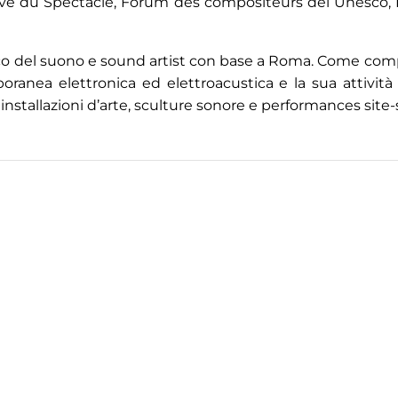
Eve du Spectacle, Forum des compositeurs del Unesco, F
ico del suono e sound artist con base a Roma. Come com
anea elettronica ed elettroacustica e la sua attività a
stallazioni d’arte, sculture sonore e performances site-s