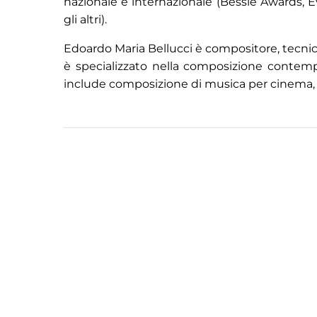
nazionale e internazionale (Bessie Awards, 
gli altri).
Edoardo Maria Bellucci è compositore, tecn
è specializzato nella composizione contempor
include composizione di musica per cinema, in