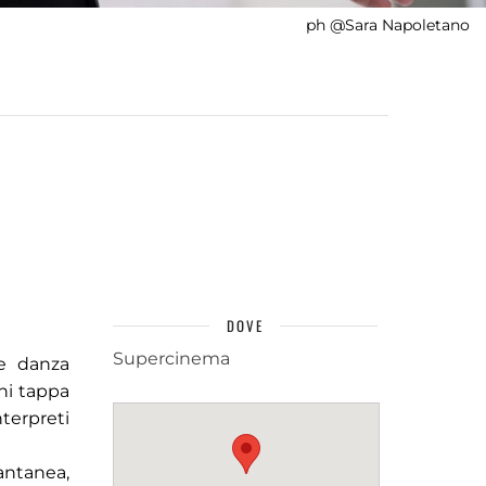
ph @Sara Napoletano
DOVE
Supercinema
 e danza
ni tappa
terpreti
antanea,