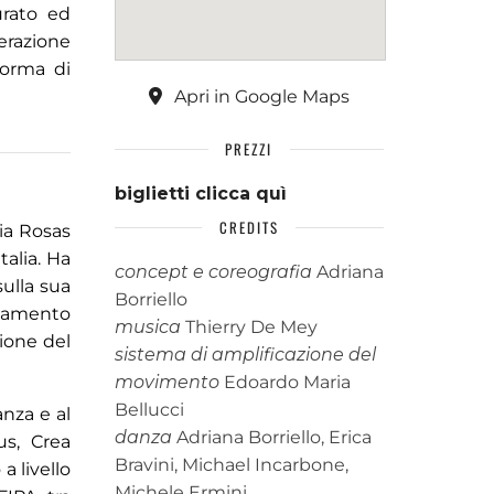
urato ed
erazione
forma di
Apri in Google Maps
PREZZI
biglietti clicca quì
CREDITS
ia Rosas
alia. Ha
concept e coreografia
Adriana
sulla sua
Borriello
onamento
musica
Thierry De Mey
zione del
sistema di amplificazione del
movimento
Edoardo Maria
Bellucci
nza e al
danza
Adriana Borriello, Erica
s, Crea
Bravini, Michael Incarbone,
a livello
Michele Ermini