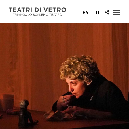
EN
|
IT