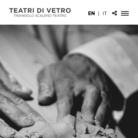
EN
|
IT