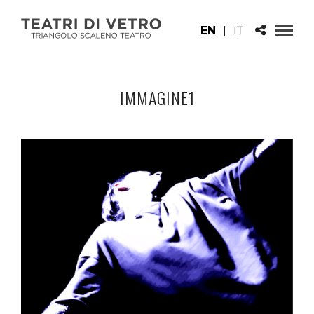
EN
|
IT
IMMAGINE1