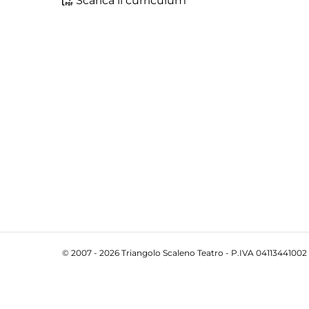
Scarica il curriculum
© 2007 - 2026 Triangolo Scaleno Teatro - P.IVA 04113441002