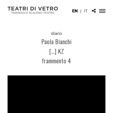
EN
|
IT
diario
Paola Bianchi
[…] KZ
frammento 4