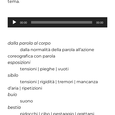
tema.
Audio
00:00
00:00
Player
dalla parola al corpo
dalla normalità della parola all’azione
coreografica con parola
esposizioni
tensioni | pieghe | vuoti
sibilo
tensioni | rigidità | tremori | mancanza
d’aria | ripetizioni
buio
suono
bestia
pidocchi | cibo | pestaggio | grattarsi