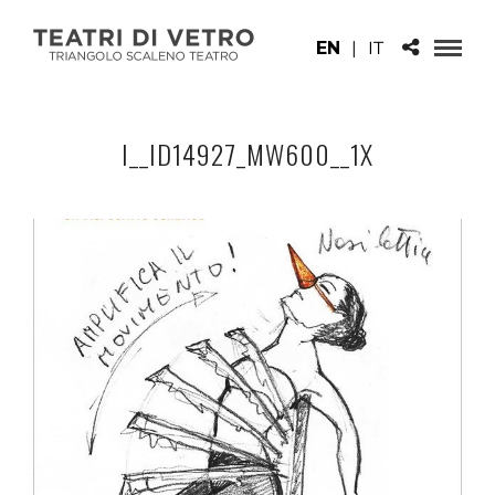
EN
|
IT
I__ID14927_MW600__1X