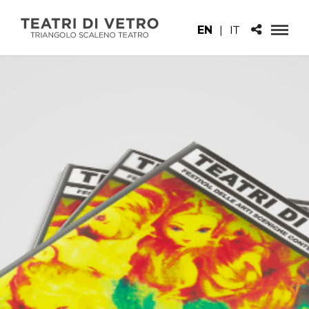
EN
|
IT