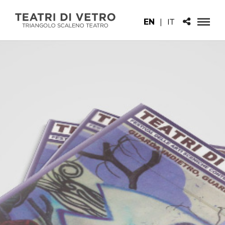
EN
|
IT