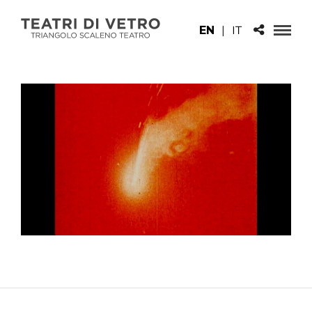
EN
|
IT