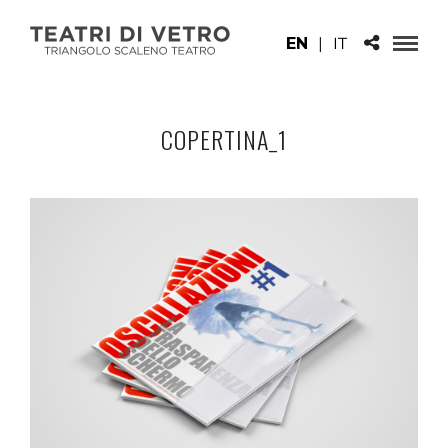
EN
|
IT
COPERTINA_1