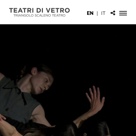
EN
|
IT