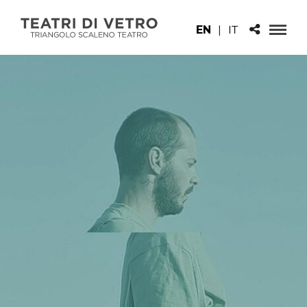
EN
|
IT