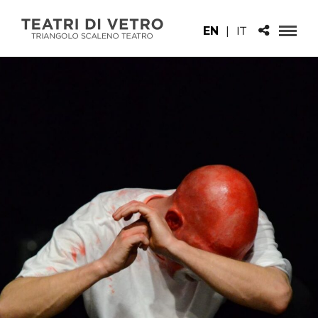
EN
|
IT