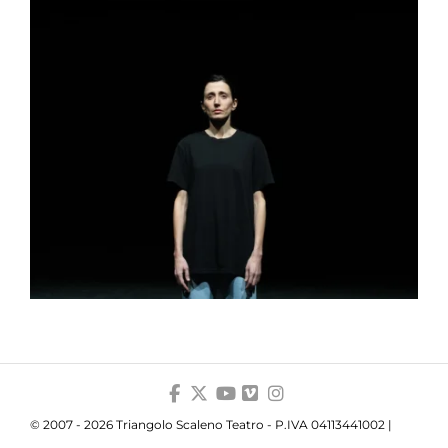
© 2007 - 2026 Triangolo Scaleno Teatro - P.IVA 04113441002 |
Privacy
|
Cookie
|
Trasparenza