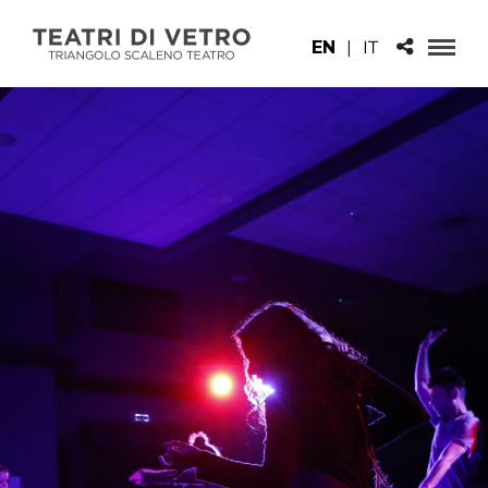
EN
|
IT