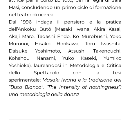
attrice per il corto
La foto,
per la regia di Sara
Masi, concludendo un primo ciclo di formazione
nel teatro di ricerca.
Dal 1996 indaga il pensiero e la pratica
dell’Ankoku Butō
(Masaki Iwana, Akira Kasai,
Akaji Maro, Tadashi Endo, Ko Murobushi, Yoko
Muronoi, Hisako Horikawa, Toru Iwashita,
Daisuke Yoshimoto, Atsushi Takenouchi,
Kohshou Nanami, Yuko Kaseki, Yumiko
Yoshioka), laureandosi in Metodologia e Critica
dello Spettacolo con la tesi
sperimentale:
Masaki Iwana e la tradizione del
“Buto Bianco”. “The Intensity of nothingness”:
una metodologia della danza