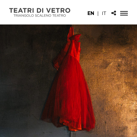
EN
|
IT