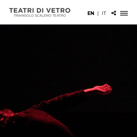
EN
|
IT