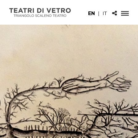
EN
|
IT