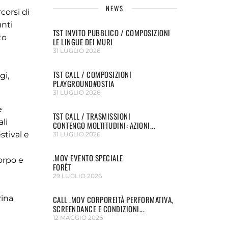
NEWS
corsi di
unti
TST INVITO PUBBLICO / COMPOSIZIONI
to
LE LINGUE DEI MURI
31 LUGLIO 2026
TST CALL / COMPOSIZIONI
gi,
PLAYGROUND#OSTIA
31 LUGLIO 2026
e
TST CALL / TRASMISSIONI
li
CONTENGO MOLTITUDINI: AZIONI...
stival e
31 LUGLIO 2026
.MOV EVENTO SPECIALE
orpo e
FORÊT
29 LUGLIO 2026
rina
CALL .MOV CORPOREITÀ PERFORMATIVA,
SCREENDANCE E CONDIZIONI...
12 MAGGIO 2026