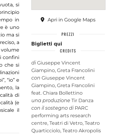
vuota, si
rincipio
tempo in
Apri in Google Maps
re è uno
PREZZI
cio ma si
reciso, a
Biglietti qui
n volume
CREDITS
 confini
di
Giuseppe Vincent
ro che si
Giampino, Greta Francolini
linazioni
con
Giuseppe Vincent
, “io” e
Giampino, Greta Francolini
ento, la
feat. Chiara Bollettino
alità di
una produzione
Tir Danza
calità (e
con il sostegno di
PARC
icale il
performing arts research
centre, Teatri di Vetro, Teatro
Quarticciolo, Teatro Akropolis