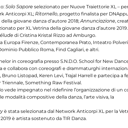
to:
Solo Sapore
selezionato per Nuove Traiettorie XL – per
rk Anticorpi XL;
Ritornello
, progetto finalista per DNApp
a della giovane danza d’autore 2018;
Annunciazione
, crea
zionato per XL Vetrina della giovane danza d’autore 2019.
rélude
di Cristina Kristal Rizzo ad Amburgo.
brica Europa Firenze, Contemporanea Prato, Inteatro Polveri
inio Pubblico Roma, Find Cagliari, e altri.
lor in coreografia presso S.N.D.O. School for New Danc
e collabora con coreografi e drammaturghi internaziona
no Listopad, Keren Levi, Trajal Harrell e partecipa a fe
r Triennale, Something Raw Festival.
lo vede impegnato nel ridefinire l’organizzazione di un c
le modalità compositive della danza, l’arte visiva, la
ry
è stata selezionata dal Network Anticorpi XL per la Vet
 2019 è artista sostenuto da TIR Danza.