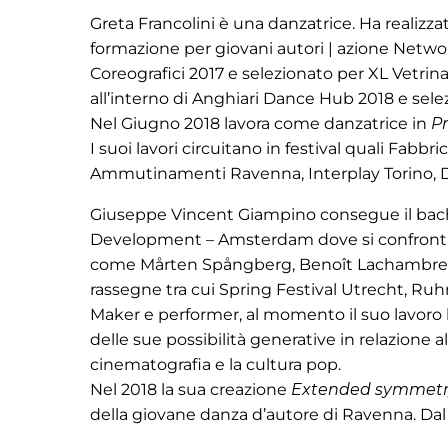
Greta Francolini è una danzatrice. Ha realizza
formazione per giovani autori | azione Netwo
Coreografici 2017 e selezionato per XL Vetrin
all’interno di Anghiari Dance Hub 2018 e sele
Nel Giugno 2018 lavora come danzatrice in
P
I suoi lavori circuitano in festival quali Fab
Ammutinamenti Ravenna, Interplay Torino, Dom
Giuseppe Vincent Giampino consegue il bache
Development – Amsterdam dove si confronta 
come Mårten Spångberg, Benoît Lachambre, Bru
rassegne tra cui Spring Festival Utrecht, Ruh
Maker e performer, al momento il suo lavoro 
delle sue possibilità generative in relazione al
cinematografia e la cultura pop.
Nel 2018 la sua creazione
Extended symmet
della giovane danza d’autore di Ravenna. Dal