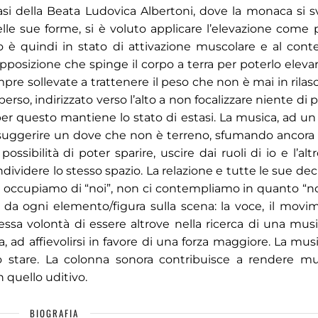
stasi della Beata Ludovica Albertoni, dove la monaca si s
lle sue forme, si è voluto applicare l’elevazione come p
po è quindi in stato di attivazione muscolare e al con
opposizione che spinge il corpo a terra per poterlo eleva
mpre sollevate a trattenere il peso che non è mai in rilas
so, indirizzato verso l’alto a non focalizzare niente di p
 per questo mantiene lo stato di estasi. La musica, ad u
a suggerire un dove che non è terreno, sfumando ancora i
ossibilità di poter sparire, uscire dai ruoli di io e l’alt
ividere lo stesso spazio. La relazione e tutte le sue dec
occupiamo di “noi”, non ci contempliamo in quanto “noi”
 da ogni elemento/figura sulla scena: la voce, il movim
essa volontà di essere altrove nella ricerca di una music
 ad affievolirsi in favore di una forza maggiore. La musi
o stare. La colonna sonora contribuisce a rendere mus
 quello uditivo.
BIOGRAFIA