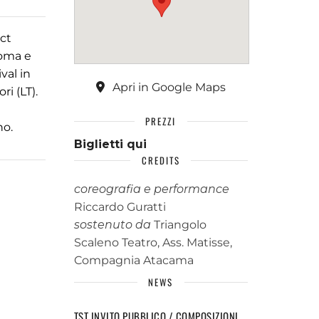
ct
Roma e
val in
Apri in Google Maps
ri (LT).
PREZZI
no.
Biglietti qui
CREDITS
coreografia e performance
Riccardo Guratti
sostenuto da
Triangolo
Scaleno Teatro, Ass. Matisse,
Compagnia Atacama
NEWS
TST INVITO PUBBLICO / COMPOSIZIONI