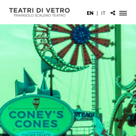
EN
|
IT