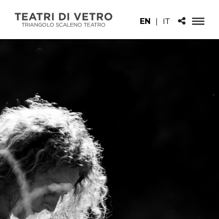
EN
|
IT