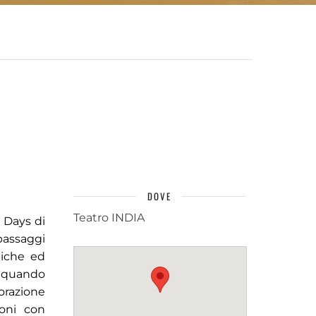
DOVE
Teatro INDIA
 Days di
passaggi
tiche ed
 quando
orazione
ioni con