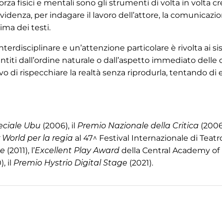
orza fisici e mentali sono gli strumenti di volta in volta cr
evidenza, per indagare il lavoro dell’attore, la comunicazi
ima dei testi.
interdisciplinare e un’attenzione particolare è rivolta ai s
entiti dall’ordine naturale o dall’aspetto immediato delle
o di rispecchiare la realtà senza riprodurla, tentando di 
eciale Ubu
(2006), il
Premio Nazionale della Critica
(2006
World per la regia
al 47^ Festival Internazionale di Teat
se
(2011), l’
Excellent Play Award
della Central Academy o
, il
Premio Hystrio Digital Stage
(2021).