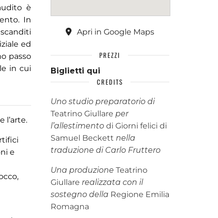
audito è
ento. In
 scanditi
Apri in Google Maps
iziale ed
PREZZI
mo passo
le in cui
Biglietti qui
CREDITS
Uno studio preparatorio di
Teatrino Giullare
per
 l’arte.
l’allestimento
di Giorni felici di
Samuel Beckett
nella
ifici
traduzione di Carlo Fruttero
oni e
Una produzione
Teatrino
rocco,
Giullare
realizzata con il
sostegno della
Regione Emilia
Romagna