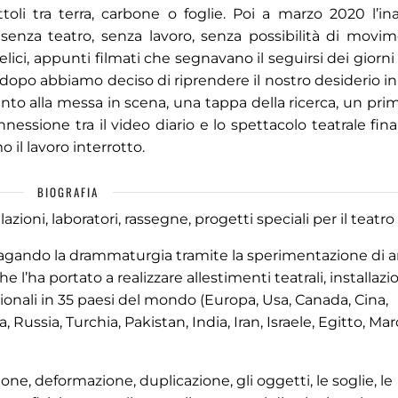
oli tra terra, carbone o foglie. Poi a marzo 2020 l’in
 senza teatro, senza lavoro, senza possibilità di movim
elici, appunti filmati che segnavano il seguirsi dei giorni
 dopo abbiamo deciso di riprendere il nostro desiderio in
ento alla messa in scena, una tappa della ricerca, un pri
nessione tra il video diario e lo spettacolo teatrale fina
il lavoro interrotto.
BIOGRAFIA
lazioni, laboratori, rassegne, progetti speciali per il teatro e
ndagando la drammaturgia tramite la sperimentazione di art
 l’ha portato a realizzare allestimenti teatrali, installazi
zionali in 35 paesi del mondo (Europa, Usa, Canada, Cina,
Russia, Turchia, Pakistan, India, Iran, Israele, Egitto, Ma
azione, deformazione, duplicazione, gli oggetti, le soglie, le