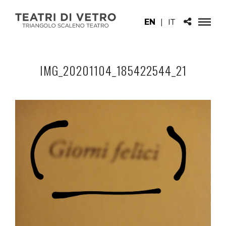
EN
|
IT
IMG_20201104_185422544_21