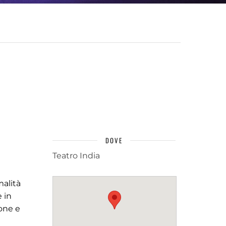
DOVE
Teatro India
malità
 in
ione e