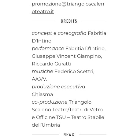
promozione@triangoloscalen
oteatro.it
CREDITS
concept e coreografia
Fabritia
D’Intino
performance
Fabritia D’Intino,
Giuseppe Vincent Giampino,
Riccardo Guratti
musiche
Federico Scettri,
AA.VV.
produzione esecutiva
Chiasma
co-produzione
Triangolo
Scaleno Teatro/Teatri di Vetro
e Officine TSU – Teatro Stabile
dell’Umbria
NEWS