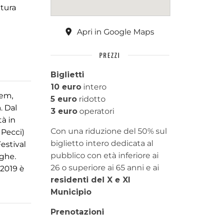
ltura
Apri in Google Maps
PREZZI
Biglietti
10 euro
intero
hem,
5 euro
ridotto
. Dal
3 euro
operatori
tà in
Con una riduzione del 50% sul
 Pecci)
biglietto intero dedicata al
estival
pubblico con età inferiore ai
rghe.
26 o superiore ai 65 anni e ai
 2019 è
residenti del X e XI
Municipio
Prenotazioni