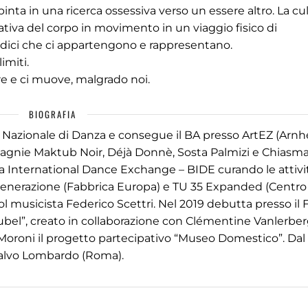
spinta in una ricerca ossessiva verso un essere altro. La cu
iva del corpo in movimento in un viaggio fisico di
odici che ci appartengono e rappresentano.
imiti.
e e ci muove, malgrado noi.
BIOGRAFIA
ia Nazionale di Danza e consegue il BA presso ArtEZ (Arn
agnie Maktub Noir, Déjà Donnè, Sosta Palmizi e Chiasma
na International Dance Exchange – BIDE curando le attivi
 Generazione (Fabbrica Europa) e TU 35 Expanded (Centro
l musicista Federico Scettri. Nel 2019 debutta presso il F
lubel”, creato in collaborazione con Clémentine Vanlerbe
 Moroni il progetto partecipativo “Museo Domestico”. Dal
Salvo Lombardo (Roma).