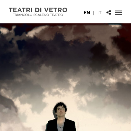
EN
|
IT