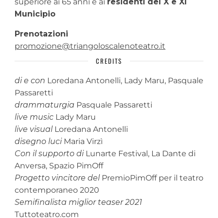
superiore ai 65 anni e ai
residenti del X e XI
Municipio
Prenotazioni
promozione@triangoloscalenoteatro.it
CREDITS
di e con
Loredana Antonelli, Lady Maru, Pasquale
Passaretti
drammaturgia
Pasquale Passaretti
live music
Lady Maru
live visual
Loredana Antonelli
disegno luci
Maria Virzì
Con il supporto di
Lunarte Festival, La Dante di
Anversa, Spazio PimOff
Progetto vincitore del
PremioPimOff per il teatro
contemporaneo 2020
Semifinalista miglior teaser 2021
Tuttoteatro.com