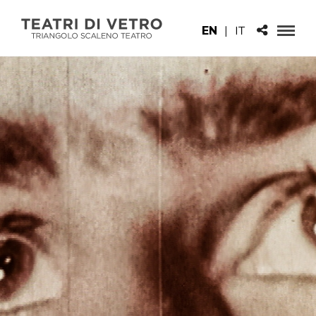
EN
|
IT