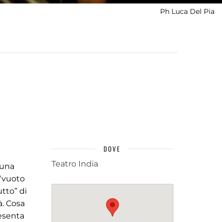
Ph Luca Del Pia
DOVE
Teatro India
 una
 “vuoto
utto” di
à. Cosa
resenta