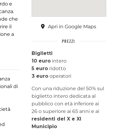
ordo e
canza.
ande che
ire il
Apri in Google Maps
ione a
PREZZI
Biglietti
10 euro
intero
5 euro
ridotto
3 euro
operatori
danza
onali di
Con una riduzione del 50% sul
biglietto intero dedicata al
pubblico con età inferiore ai
cietà
26 o superiore ai 65 anni e ai
residenti del X e XI
 ed
Municipio