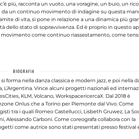
 c’è più, racconta un vuoto, una voragine, un buio, un ric
olti da un continuo movimento di indagine su questa man
mite di vita, si pone in relazione a una dinamica più gr
tà dello stato di sopravvivenza. Ed è proprio in questo apr
ce il movimento come continuo riassestamento, come tens
BIOGRAFIA
, si forma nella danza classica e modern jazz, e poi nella 
a, L’Argentina. Vince alcuni progetti nazionali ed internazi
sCities, KLM, Volcano, WorkspacericercaX. Dal 2018 è
nzone Onlus che a Torino per Piemonte dal Vivo. Come
egisti tra i quali Romeo Castellucci, Lisbeth Gruwez, La So
ieni, Alessando Carboni. Come coreografa collabora con la
ogetti come autrice sono stati presentati presso festival