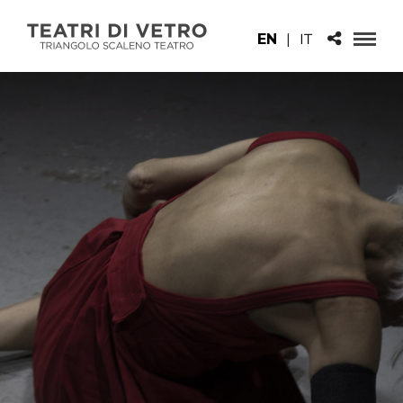
EN
|
IT