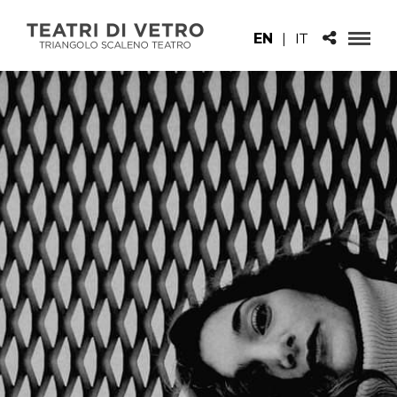
EN
|
IT