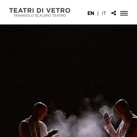
EN
|
IT