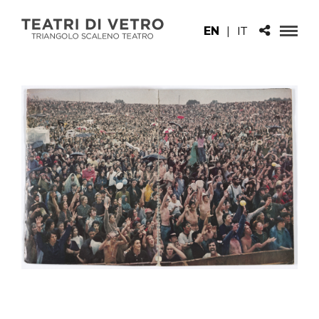
EN
|
IT